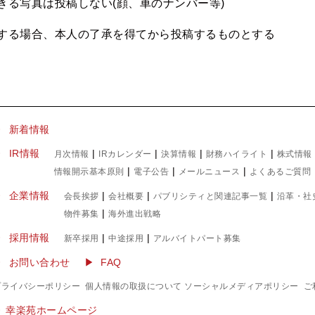
きる写真は投稿しない(顔、車のナンバー等)
する場合、本人の了承を得てから投稿するものとする
▶ 新着情報
IR情報
|
|
|
|
月次情報
IRカレンダー
決算情報
財務ハイライト
株式情報
|
|
|
情報開示基本原則
電子公告
メールニュース
よくあるご質問
企業情報
|
|
|
会長挨拶
会社概要
パブリシティと関連記事一覧
沿革・社
|
物件募集
海外進出戦略
採用情報
|
|
新卒採用
中途採用
アルバイトパート募集
お問い合わせ
FAQ
プライバシーポリシー
個人情報の取扱について
ソーシャルメディアポリシー
ご
▶︎ 幸楽苑ホームページ